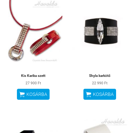
Kis Karika szett
Shyla karkötő
27 900 Ft
22 990 Ft


KOSÁRBA
KOSÁRBA