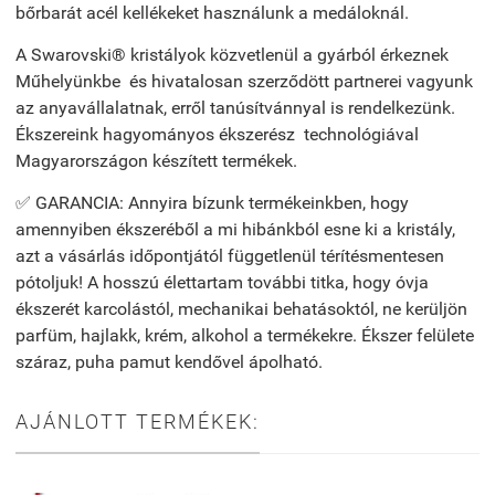
bőrbarát acél kellékeket használunk a medáloknál.
A Swarovski® kristályok közvetlenül a gyárból érkeznek
Műhelyünkbe és hivatalosan szerződött partnerei vagyunk
az anyavállalatnak, erről tanúsítvánnyal is rendelkezünk.
Ékszereink hagyományos ékszerész technológiával
Magyarországon készített termékek.
✅ GARANCIA: Annyira bízunk termékeinkben, hogy
amennyiben ékszeréből a mi hibánkból esne ki a kristály,
azt a vásárlás időpontjától függetlenül térítésmentesen
pótoljuk! A hosszú élettartam további titka, hogy óvja
ékszerét karcolástól, mechanikai behatásoktól, ne kerüljön
parfüm, hajlakk, krém, alkohol a termékekre. Ékszer felülete
száraz, puha pamut kendővel ápolható.
AJÁNLOTT TERMÉKEK: