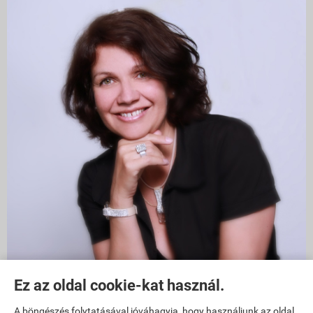
Ez az oldal cookie-kat használ.
1011 Budapest, Szilágyi Dezső tér 6
A böngészés folytatásával jóváhagyja, hogy használjunk az oldal