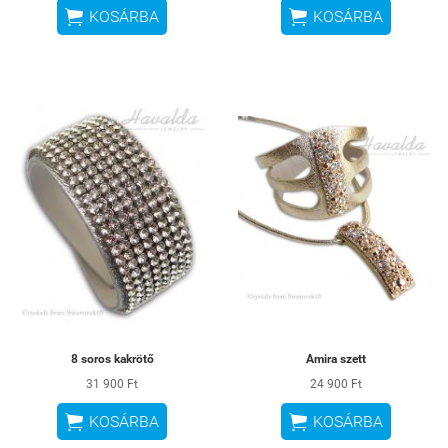


KOSÁRBA
KOSÁRBA
8 soros kakrötő
Amira szett
31 900 Ft
24 900 Ft


KOSÁRBA
KOSÁRBA