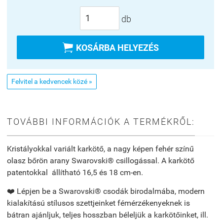
db

KOSÁRBA HELYEZÉS
Felvitel a kedvencek közé »
TOVÁBBI INFORMÁCIÓK A TERMÉKRŐL:
Kristályokkal variált karkötő, a nagy képen fehér színű
olasz bőrön arany Swarovski® csillogással. A karkötő
patentokkal
állítható 16,5 és 18 cm-en.
❤️ Lépjen be a Swarovski® csodák birodalmába, modern
kialakítású stílusos szettjeinket fémérzékenyeknek is
bátran ajánljuk, teljes hosszban béleljük a karkötőinket, ill.