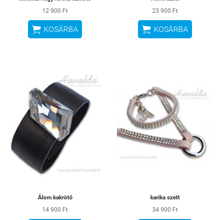
12 900 Ft
23 900 Ft


KOSÁRBA
KOSÁRBA
Álom kakrötő
karika szett
14 900 Ft
34 900 Ft