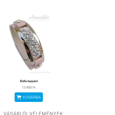
Bella karpánt
13 900 Ft

KOSÁRBA
VÁSÁRLÓI VÉLEMÉNYEK: