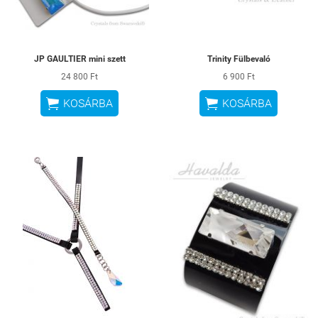
JP GAULTIER mini szett
Trinity Fülbevaló
24 800 Ft
6 900 Ft


KOSÁRBA
KOSÁRBA