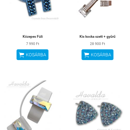
Közepes Füli
Kis kocka szett + gyűrű
7 990 Ft
28 900 Ft


KOSÁRBA
KOSÁRBA