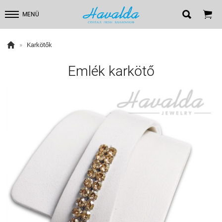


MENÜ

»
Karkötők
Emlék karkötő