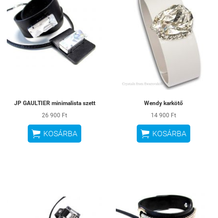
JP GAULTIER minimalista szett
Wendy karkötő
26 900 Ft
14 900 Ft


KOSÁRBA
KOSÁRBA