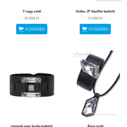
Y nagy szett
Széles JP Gaultier karkötő
35 900 Ft
13 900 Ft


KOSÁRBA
KOSÁRBA
minimál nagy kocka karkötő
Álom szett