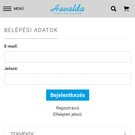


MENÜ
BELÉPÉSI ADATOK
E-mail:
Jelszó:
Regisztráció
Elfelejtett jelszó
TERMÉKEK
