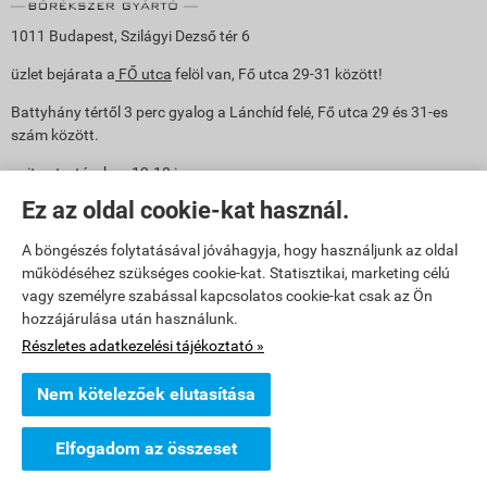
1011 Budapest, Szilágyi Dezső tér 6
üzlet bejárata a
FŐ utca
felöl van, Fő utca 29-31 között!
Battyhány tértől 3 perc gyalog a Lánchíd felé, Fő utca 29 és 31-es
szám között.
nyitva tartás: h-p: 12-18 ig
Ez az oldal cookie-kat használ.
Mobil: Írisz +36 30 361 5945
e-mail: info@havalda.hu
A böngészés folytatásával jóváhagyja, hogy használjunk az oldal
működéséhez szükséges cookie-kat. Statisztikai, marketing célú
vagy személyre szabással kapcsolatos cookie-kat csak az Ön
hozzájárulása után használunk.
Részletes adatkezelési tájékoztató »
Nem kötelezőek elutasítása
havalda.hu -
Hvld Glorup Kft.
-
ÁSZF
-
Adatkezelési tájékoztató
Elfogadom az összeset
Webáruház készítés
a StartÜzlettel.