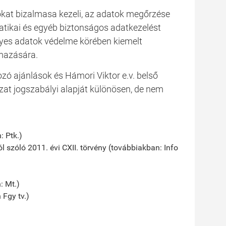
okat bizalmasa kezeli, az adatok megőrzése
tikai és egyéb biztonságos adatkezelést
yes adatok védelme körében kiemelt
lmazására.
zó ajánlások és Hámori Viktor e.v. belső
zat jogszabályi alapját különösen, de nem
: Ptk.)
 szóló 2011. évi CXII. törvény (továbbiakban: Info
: Mt.)
 Fgy tv.)