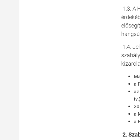
1.3. A 
érdekéb
elősegí
hangsúl
1.4. Je
szabály
kizáról
Ma
a 
az
tv.)
20
a 
a 
2. Sza