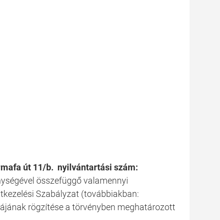
mafa út 11/b. nyilvántartási szám:
nységével összefüggő valamennyi
atkezelési Szabályzat (továbbiakban:
ikájának rögzítése a törvényben meghatározott