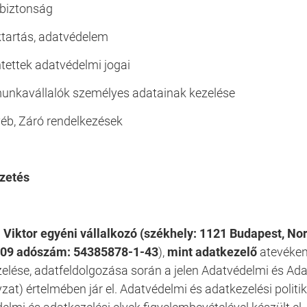
biztonság
ktartás, adatvédelem
ntettek adatvédelmi jogai
unkavállalók személyes adatainak kezelése
éb, Záró rendelkezések
ezetés
Viktor egyéni vállalkozó
(székhely: 1121 Budapest, Nor
09 adószám: 54385878-1-43
),
mint adatkezelő
a
tevéke
elése, adatfeldolgozása során a jelen Adatvédelmi és Ad
zat) értelmében jár el. Adatvédelmi és adatkezelési polit