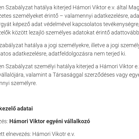
en Szabályzat hatálya kiterjed Hámori Viktor e.v. által Ma
etes személyeket érintő – valamennyi adatkezelésre, adatf
rgyát képező adat védelmével kapcsolatos tevékenységre,
elők között lezajló személyes adatokat érintő adattováb
zabályzat hatálya a jogi személyekre, illetve a jogi szem
atos adatkezelésre, adatfeldolgozásra nem terjed ki.
en Szabályzat személyi hatálya kiterjed a Hámori Viktor e
llalójára, valamint a Társasággal szerződéses vagy egyé
nyi személyre.
kezelő adatai
zés:
Hámori Viktor egyéni vállalkozó
ett elnevezés: Hámori Vikotr e.v.