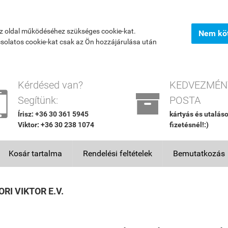
az oldal működéséhez szükséges cookie-kat.
Nem köt
csolatos cookie-kat csak az Ön hozzájárulása után
Kérdésed van?
KEDVEZMÉN


Segítünk:
POSTA
Írisz: +36 30 361 5945
kártyás és utalás
Viktor: +36 30 238 1074
fizetésnél!:)
Kosár tartalma
Rendelési feltételek
Bemutatkozás
RI VIKTOR E.V.