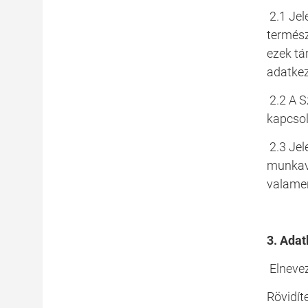
2.1 Jel
termész
ezek tá
adatkez
2.2 A S
kapcsol
2.3 Jel
munkavá
valamen
3. Adat
Elneve
Rövidít