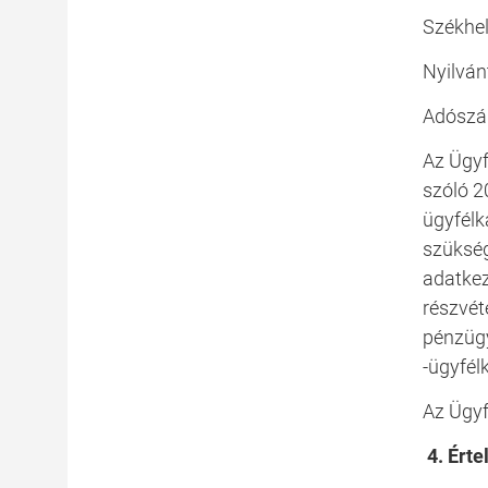
Székhel
Nyilván
Adószá
Az Ügyf
szóló 2
ügyfélk
szükség
adatkez
részvét
pénzügy
-ügyfél
Az Ügyf
4. Ért