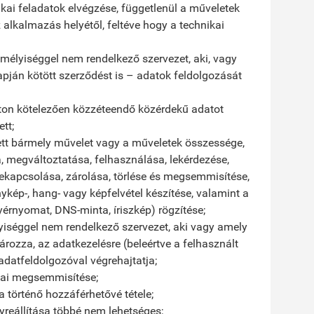
kai feladatok elvégzése, függetlenül a műveletek
alkalmazás helyétől, feltéve hogy a technikai
zemélyiséggel nem rendelkező szervezet, aki, vagy
pján kötött szerződést is – adatok feldolgozását
 úton kötelezően közzéteendő közérdekű adatot
tt;
zett bármely művelet vagy a műveletek összessége,
sa, megváltoztatása, felhasználása, lekérdezése,
ekapcsolása, zárolása, törlése és megsemmisítése,
ép-, hang- vagy képfelvétel készítése, valamint a
yérnyomat, DNS-minta, íriszkép) rögzítése;
élyiséggel nem rendelkező szervezet, aki vagy amely
rozza, az adatkezelésre (beleértve a felhasznált
datfeldolgozóval végrehajtatja;
ikai megsemmisítése;
történő hozzáférhetővé tétele;
lyreállítása többé nem lehetséges;