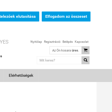
elezőek elutasítása
Elfogadom az összeset
YES
Nyitólap
Regisztráció
Belépés
Kapcsolat

Az Ön kosara
üres
.
os

Elérhetőségek