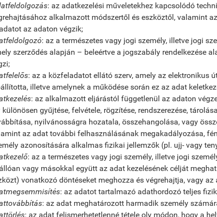
atfeldolgozás
: az adatkezelési műveletekhez kapcsolódó techni
grehajtásához alkalmazott módszertől és eszköztől, valamint az 
ladatot az adaton végzik;
atfeldolgozó
: az a természetes vagy jogi személy, illetve jogi s
ely szerződés alapján – beleértve a jogszabály rendelkezése ala
zi;
atfelelős
: az a közfeladatot ellátó szerv, amely az elektronikus
őállította, illetve amelynek a működése során ez az adat keletkeze
atkezelés
: az alkalmazott eljárástól függetlenül az adaton vég
y különösen gyűjtése, felvétele, rögzítése, rendszerezése, tárolá
vábbítása, nyilvánosságra hozatala, összehangolása, vagy össz
lamint az adat további felhasználásának megakadályozása, fényk
emély azonosítására alkalmas fizikai jellemzők (pl. ujj- vagy ten
atkezelő
: az a természetes vagy jogi személy, illetve jogi szem
állóan vagy másokkal együtt az adat kezelésének célját meghatá
zközt) vonatkozó döntéseket meghozza és végrehajtja, vagy az a
atmegsemmisítés
: az adatot tartalmazó adathordozó teljes fiz
attovábbítás
: az adat meghatározott harmadik személy számára 
attörlés
: az adat felismerhetetlenné tétele oly módon, hogy a he