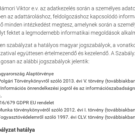
Hámori Viktor e.v. az adatkezelés során a személyes adat
en az adattároláshoz, feldolgozáshoz kapcsolódó informa
tő minden intézkedést megtesz, amelynek során a személ
yt fektet a legmodernebb informatikai megoldások alka
len szabályzat a hatályos magyar jogszabályok, a vonatko
zatival együttesen értelmezendő és kezelendő. A Szabály
agosan az alábbi jogszabályok jelentik:
gyarország Alaptörvénye
Polgári Törvénykönyvről szóló 2013. évi V. törvény (továbbiakban
 Információs önrendelkezési jogról és az információszabadságról
,
16/679 GDPR EU rendelet
Munka törvénykönyvéről szóló 2012. évi I. törvény (továbbiakban
Fogyasztóvédelemről szóló 1997. évi CLV. törvény (továbbiakban
bályzat hatálya