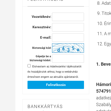
8. Adat
9. Tito
Vezetéknév:
10. Éri
Keresztnév:
11. A m
E-mail:
12. Egy
Biztonsági kód:
Gépelje be a
biztonsági kódot:
1. Bev
Elolvastam az
Adatkezelési tájékoztatót
és hozzájárulok ahhoz, hogy a webáruház
értesítsen engem az aktuális ajánlatairól.
Hámori 
Feliratkozás
574791
adatkez
Szabály
BANKKÁRTYÁS