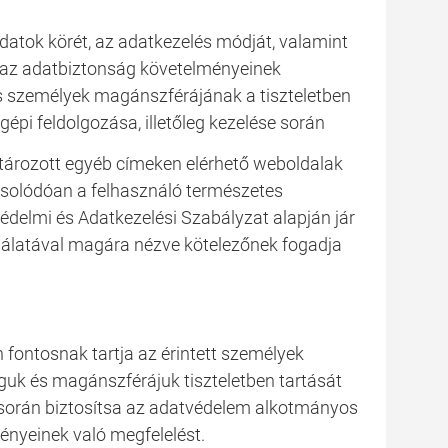
datok körét, az adatkezelés módját, valamint
, az adatbiztonság követelményeinek
s személyek magánszférájának a tiszteletben
épi feldolgozása, illetőleg kezelése során
atározott egyéb címeken elérhető weboldalak
pcsolódóan a felhasználó természetes
édelmi és Adatkezelési Szabályzat alapján jár
ználatával magára nézve kötelezőnek fogadja
 fontosnak tartja az érintett személyek
guk és magánszférájuk tiszteletben tartását
 során biztosítsa az adatvédelem alkotmányos
ényeinek való megfelelést.