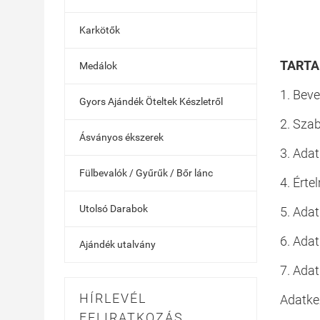
Karkötők
TART
Medálok
1. Beve
Gyors Ajándék Öteltek Készletről
2. Szab
Ásványos ékszerek
3. Adat
Fülbevalók / Gyűrűk / Bőr lánc
4. Érte
Utolsó Darabok
5. Adat
6. Adat
Ajándék utalvány
7. Adat
HÍRLEVÉL
Adatkez
FELIRATKOZÁS