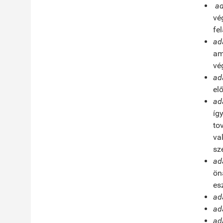
ad
vé
fe
ad
am
vég
ad
el
ad
íg
to
va
sz
ad
ön
es
ad
ad
ad