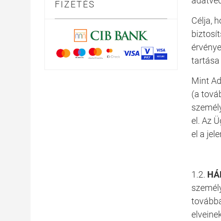
adatvéd
FIZETÉS
Célja, 
biztosí
érvénye
tartása
Mint Ad
(a tová
személy
el. Az 
el a jel
1.2.
HÁM
személy
továbbá
elveine