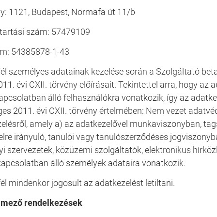
y: 1121, Budapest, Normafa út 11/b
tartási szám: 57479109
m: 54385878-1-43
él személyes adatainak kezelése során a Szolgáltató beta
011. évi CXII. törvény előírásait. Tekintettel arra, hogy az
apcsolatban álló felhasználókra vonatkozik, így az adatk
es 2011. évi CXII. törvény értelmében: Nem vezet adatvéd
elésről, amely a) az adatkezelővel munkaviszonyban, tag
elre irányuló, tanulói vagy tanulószerződéses jogviszonyb
i szervezetek, közüzemi szolgáltatók, elektronikus hírközlé
kapcsolatban álló személyek adataira vonatkozik.
él mindenkor jogosult az adatkezelést letiltani.
elmező rendelkezések