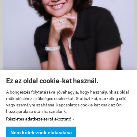
Ez az oldal cookie-kat használ.
1011 Budapest, Szilágyi Dezső tér 6
A böngészés folytatásával jóváhagyja, hogy használjunk az oldal
működéséhez szükséges cookie-kat. Statisztikai, marketing célú
üzlet bejárata a
FŐ utca
felöl van, Fő utca 29-31 között!
vagy személyre szabással kapcsolatos cookie-kat csak az Ön
hozzájárulása után használunk.
Battyhány tértől 3 perc gyalog a Lánchíd felé, Fő utca 29 és 31-es
Részletes adatkezelési tájékoztató »
szám között.
nyitva tartás: h-p: 12-18 ig
Nem kötelezőek elutasítása