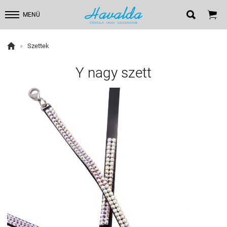


MENÜ

»
Szettek
Y nagy szett