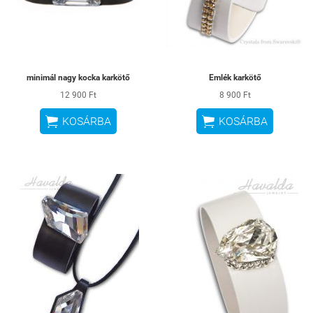
minimál nagy kocka karkötő
Emlék karkötő
12 900 Ft
8 900 Ft


KOSÁRBA
KOSÁRBA