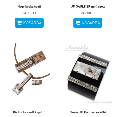
Nagy kocka szett
JP GAULTIER mini szett
34 900 Ft
24 800 Ft


KOSÁRBA
KOSÁRBA
Kis kocka szett + gyűrű
Széles JP Gaultier karkötő