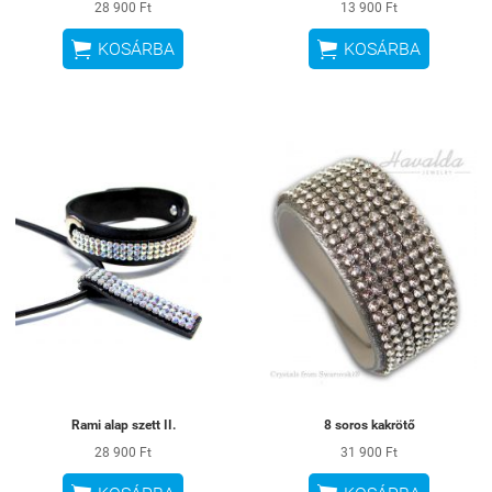
28 900 Ft
13 900 Ft


KOSÁRBA
KOSÁRBA
Rami alap szett II.
8 soros kakrötő
28 900 Ft
31 900 Ft