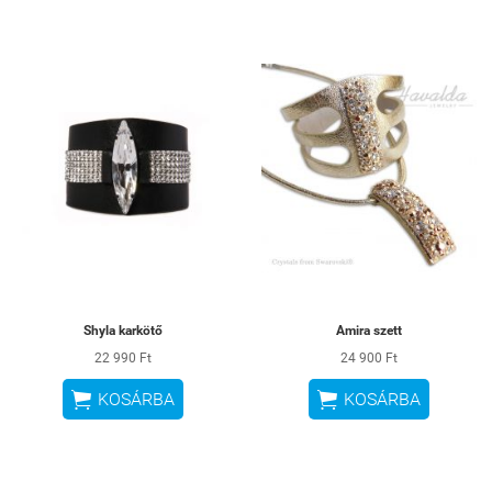
Shyla karkötő
Amira szett
22 990 Ft
24 900 Ft


KOSÁRBA
KOSÁRBA