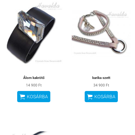
Álom kakrötő
karika szett
14 900 Ft
34 900 Ft


KOSÁRBA
KOSÁRBA