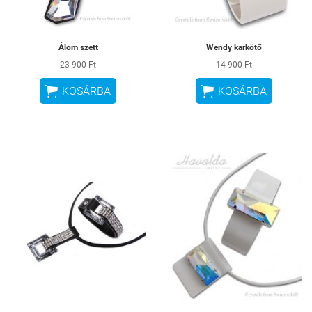
Álom szett
Wendy karkötő
23 900 Ft
14 900 Ft


KOSÁRBA
KOSÁRBA