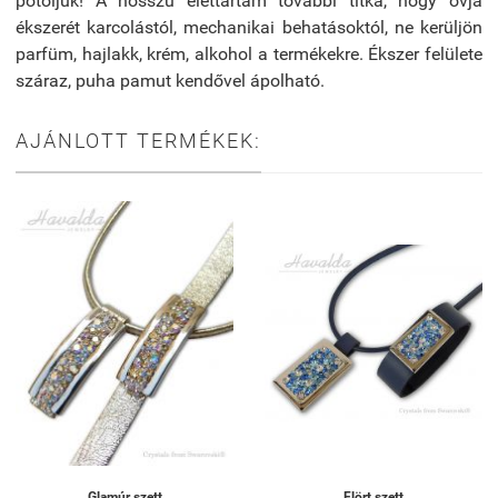
pótoljuk! A hosszú élettartam további titka, hogy óvja
ékszerét karcolástól, mechanikai behatásoktól, ne kerüljön
parfüm, hajlakk, krém, alkohol a termékekre. Ékszer felülete
száraz, puha pamut kendővel ápolható.
AJÁNLOTT TERMÉKEK:
Glamúr szett
Flört szett