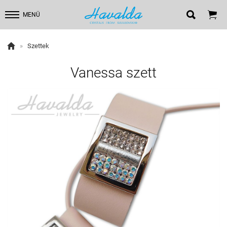


MENÜ

»
Szettek
Vanessa szett