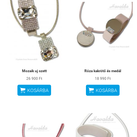
Mozaik uj szett
Róza kakrötő és medál
26 900 Ft
18 990 Ft


KOSÁRBA
KOSÁRBA