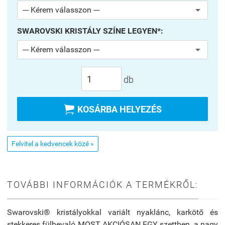
SWAROVSKI KRISTÁLY SZÍNE LEGYEN*:
db

KOSÁRBA HELYEZÉS
Felvitel a kedvencek közé »
TOVÁBBI INFORMÁCIÓK A TERMÉKRŐL:
Swarovski® kristályokkal variált nyaklánc, karkötő és
stekkeres fülbevaló MOST AKCIÓSAN EGY szettben
, a nagy