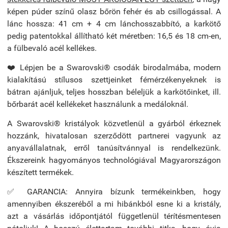
képen púder színű olasz bőrön fehér és ab csillogással. A
lánc hossza: 41 cm + 4 cm lánchosszabbító, a karkötő
pedig
patentokkal állítható két méretben: 16,5 és 18 cm-en,
a fülbevaló acél kellékes.
❤️ Lépjen be a Swarovski® csodák birodalmába, modern
kialakítású stílusos szettjeinket fémérzékenyeknek is
bátran ajánljuk, teljes hosszban béleljük a karkötőinket, ill.
bőrbarát acél kellékeket használunk a medáloknál.
A Swarovski® kristályok közvetlenül a gyárból érkeznek
hozzánk, hivatalosan szerződött partnerei vagyunk az
anyavállalatnak, erről tanúsítvánnyal is rendelkezünk.
Ékszereink hagyományos technológiával Magyarországon
készített termékek.
✅ GARANCIA: Annyira bízunk termékeinkben, hogy
amennyiben ékszeréből a mi hibánkból esne ki a kristály,
azt a vásárlás időpontjától függetlenül térítésmentesen