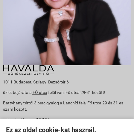
1011 Budapest, Szilágyi Dezső tér 6
üzlet bejárata a
FŐ utca
felöl van, Fő utca 29-31 között!
Battyhány tértől 3 perc gyalog a Lánchíd felé, Fő utca 29 és 31-es
szám között.
nyitva tartás: h-p: 12-18 ig
Ez az oldal cookie-kat használ.
Mobil: Írisz +36 30 361 5945