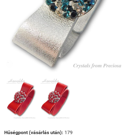
Hűségpont (vásárlás után):
179