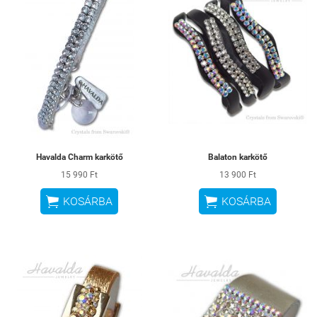
Havalda Charm karkötő
Balaton karkötő
15 990 Ft
13 900 Ft


KOSÁRBA
KOSÁRBA