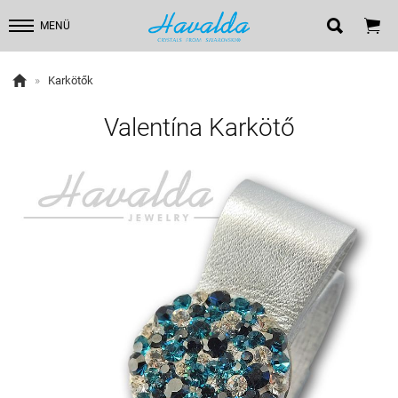


MENÜ

»
Karkötők
Valentína Karkötő