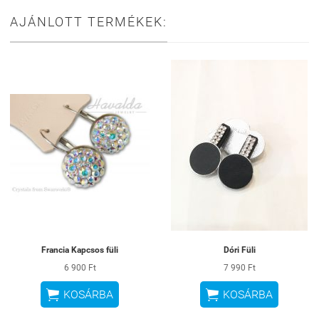
AJÁNLOTT TERMÉKEK:
Francia Kapcsos füli
Dóri Füli
6 900 Ft
7 990 Ft


KOSÁRBA
KOSÁRBA