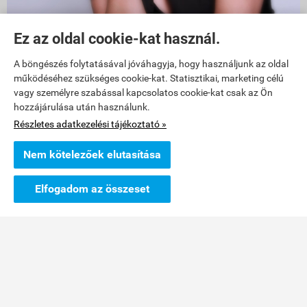
Ez az oldal cookie-kat használ.
1011 Budapest, Szilágyi Dezső tér 6
A böngészés folytatásával jóváhagyja, hogy használjunk az oldal
működéséhez szükséges cookie-kat. Statisztikai, marketing célú
üzlet bejárata a
FŐ utca
felöl van, Fő utca 29-31 között!
vagy személyre szabással kapcsolatos cookie-kat csak az Ön
hozzájárulása után használunk.
Battyhány tértől 3 perc gyalog a Lánchíd felé, Fő utca 29 és 31-es
Részletes adatkezelési tájékoztató »
szám között.
nyitva tartás: h-p: 12-18 ig
Nem kötelezőek elutasítása
Mobil: Írisz +36 30 361 5945
Elfogadom az összeset
e-mail: info@havalda.hu
havalda.hu -
Hvld Glorup Kft.
-
ÁSZF
-
Adatkezelési tájékoztató