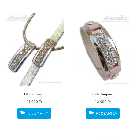
Glamúr szett
Bella karpánt
21 900 Ft
13 900 Ft


KOSÁRBA
KOSÁRBA