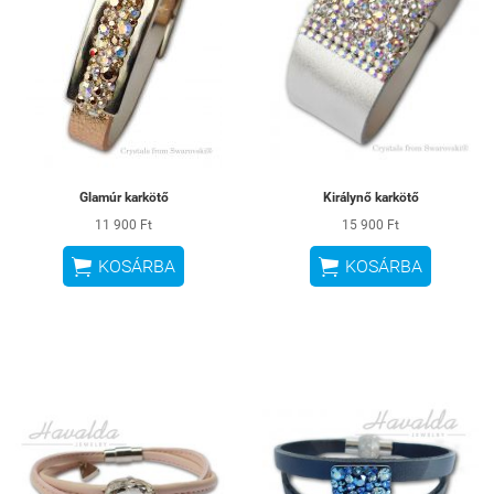
Glamúr karkötő
Királynő karkötő
11 900 Ft
15 900 Ft


KOSÁRBA
KOSÁRBA