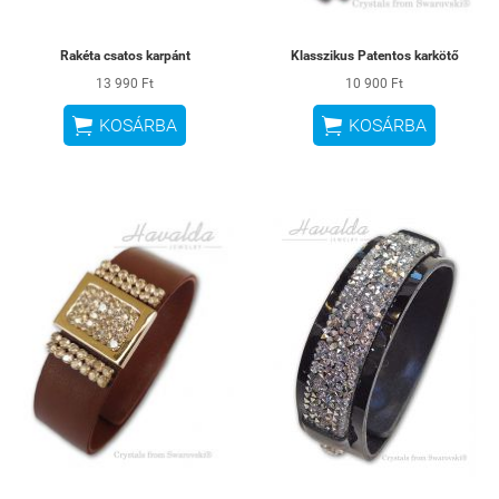
Rakéta csatos karpánt
Klasszikus Patentos karkötő
13 990 Ft
10 900 Ft


KOSÁRBA
KOSÁRBA