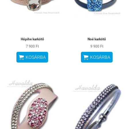
Hópihe karkötő
Noé karkötő
7 900 Ft
9 900 Ft


KOSÁRBA
KOSÁRBA