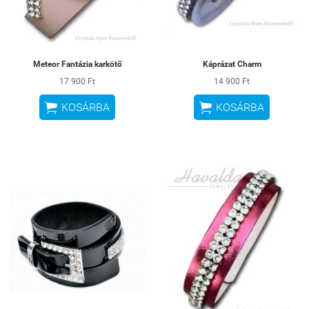
Meteor Fantázia karkötő
Káprázat Charm
17 900 Ft
14 900 Ft


KOSÁRBA
KOSÁRBA