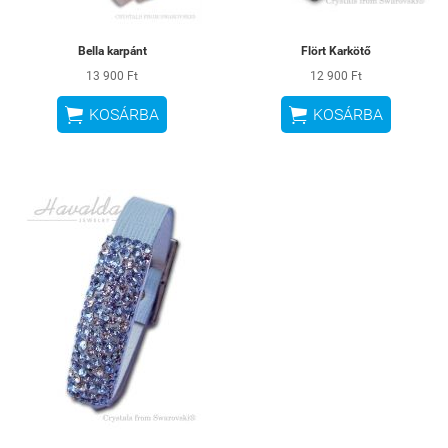
Bella karpánt
Flört Karkötő
13 900 Ft
12 900 Ft


KOSÁRBA
KOSÁRBA