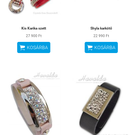
Kis Karika szett
Shyla karkötő
27 900 Ft
22 990 Ft


KOSÁRBA
KOSÁRBA