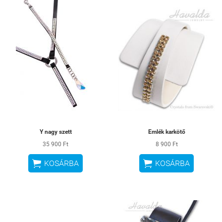
Y nagy szett
Emlék karkötő
35 900 Ft
8 900 Ft


KOSÁRBA
KOSÁRBA