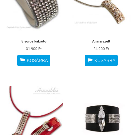
8 soros kakrötő
Amira szett
31 900 Ft
24 900 Ft


KOSÁRBA
KOSÁRBA