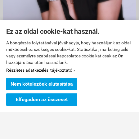
Ez az oldal cookie-kat használ.
1011 Budapest, Szilágyi Dezső tér 6
A böngészés folytatásával jóváhagyja, hogy használjunk az oldal
működéséhez szükséges cookie-kat. Statisztikai, marketing célú
üzlet bejárata a
FŐ utca
felöl van, Fő utca 29-31 között!
vagy személyre szabással kapcsolatos cookie-kat csak az Ön
hozzájárulása után használunk.
Battyhány tértől 3 perc gyalog a Lánchíd felé, Fő utca 29 és 31-es
Részletes adatkezelési tájékoztató »
szám között.
nyitva tartás: h-p: 12-18 ig
Nem kötelezőek elutasítása
Mobil: Írisz +36 30 361 5945
Elfogadom az összeset
e-mail: info@havalda.hu