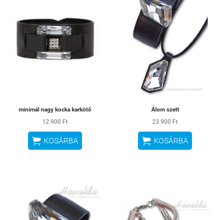
minimál nagy kocka karkötő
Álom szett
12 900 Ft
23 900 Ft


KOSÁRBA
KOSÁRBA