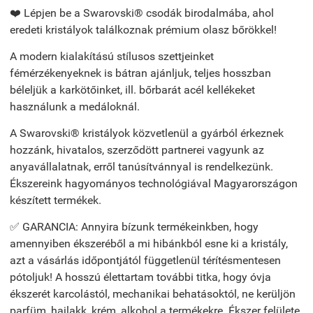
❤️ Lépjen be a Swarovski® csodák birodalmába, ahol
eredeti kristályok találkoznak prémium olasz bőrökkel!
A modern kialakítású stílusos szettjeinket
fémérzékenyeknek is bátran ajánljuk, teljes hosszban
béleljük a karkötőinket, ill. bőrbarát acél kellékeket
használunk a medáloknál.
A Swarovski® kristályok közvetlenül a gyárból érkeznek
hozzánk, hivatalos, szerződött partnerei vagyunk az
anyavállalatnak, erről tanúsítvánnyal is rendelkezünk.
Ékszereink hagyományos technológiával Magyarországon
készített termékek.
✅ GARANCIA: Annyira bízunk termékeinkben, hogy
amennyiben ékszeréből a mi hibánkból esne ki a kristály,
azt a vásárlás időpontjától függetlenül térítésmentesen
pótoljuk! A hosszú élettartam további titka, hogy óvja
ékszerét karcolástól, mechanikai behatásoktól, ne kerüljön
parfüm, hajlakk, krém, alkohol a termékekre. Ékszer felülete