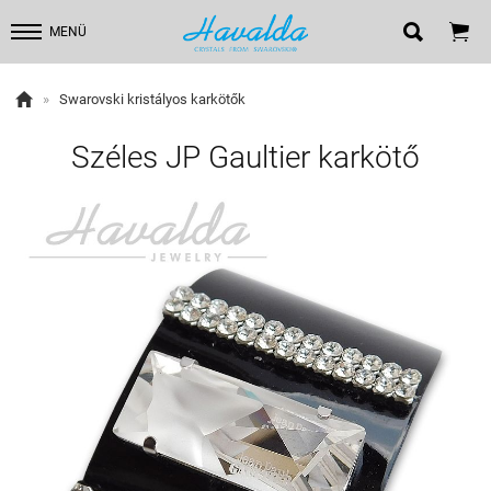


MENÜ

»
Swarovski kristályos karkötők
Széles JP Gaultier karkötő