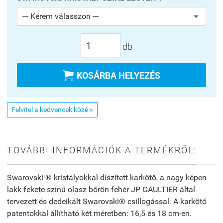
db

KOSÁRBA HELYEZÉS
Felvitel a kedvencek közé »
TOVÁBBI INFORMÁCIÓK A TERMÉKRŐL:
Swarovski ® kristályokkal díszített karkötő, a nagy képen
lakk fekete színű olasz bőrön fehér JP GAULTIER által
tervezett és dedeikált Swarovski® csillogással. A karkötő
patentokkal állítható két méretben: 16,5 és 18 cm-en.