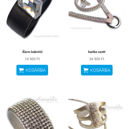
Álom kakrötő
karika szett
14 900 Ft
34 900 Ft


KOSÁRBA
KOSÁRBA