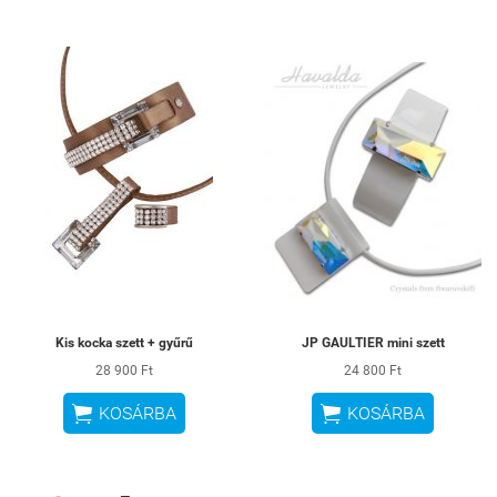
Kis kocka szett + gyűrű
JP GAULTIER mini szett
28 900 Ft
24 800 Ft


KOSÁRBA
KOSÁRBA