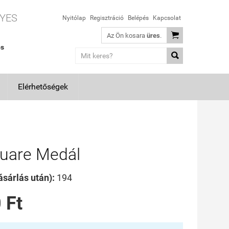
YES
Nyitólap
Regisztráció
Belépés
Kapcsolat

Az Ön kosara
üres
.
os

Elérhetőségek
uare Medál
sárlás után):
194
 Ft