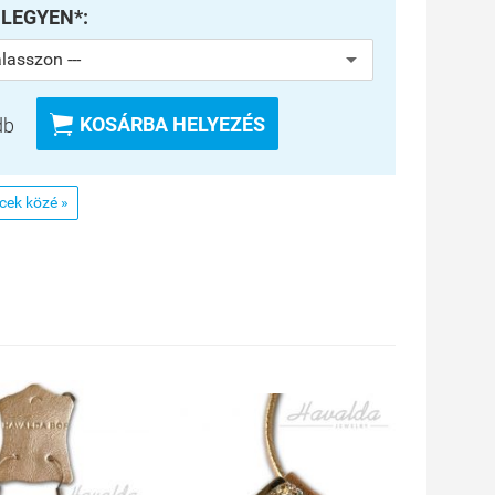
 LEGYEN*:

KOSÁRBA HELYEZÉS
db
ncek közé »