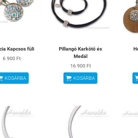
cia Kapcsos füli
Pillangó Karkötő és
Ho
Medál
6 900 Ft
16 900 Ft


KOSÁRBA
KOSÁRBA