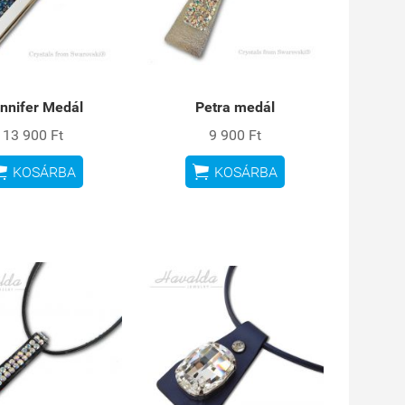
nnifer Medál
Petra medál
13 900 Ft
9 900 Ft


KOSÁRBA
KOSÁRBA