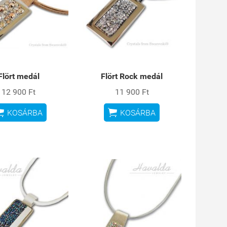
Flört medál
Flört Rock medál
12 900 Ft
11 900 Ft


KOSÁRBA
KOSÁRBA