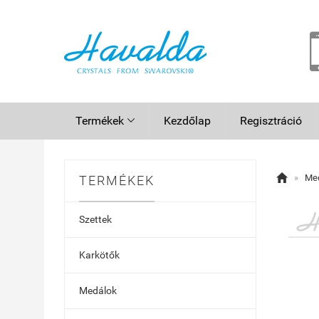
Termékek
Kezdőlap
Regisztráció


»
Me
TERMÉKEK
Szettek
Karkötők
Medálok