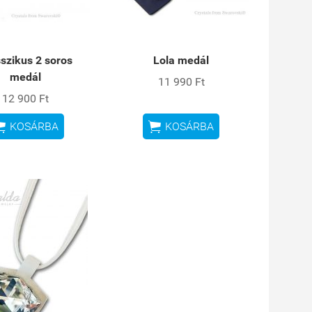
szikus 2 soros
Lola medál
medál
11 990 Ft
12 900 Ft


KOSÁRBA
KOSÁRBA