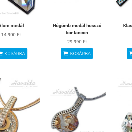
Álom medál
Hógömb medál hosszú
Klas
bőr láncon
14 900 Ft
29 990 Ft


KOSÁRBA
KOSÁRBA