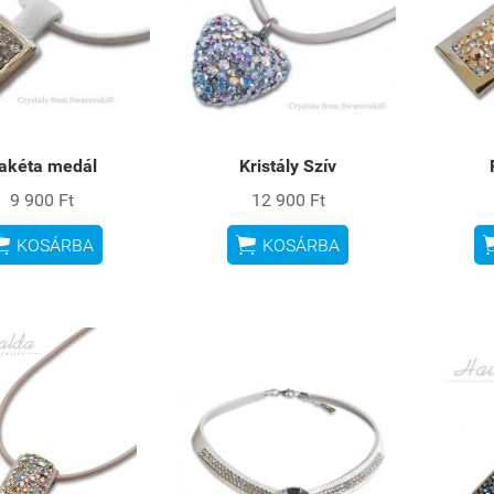
akéta medál
Kristály Szív
9 900 Ft
12 900 Ft


KOSÁRBA
KOSÁRBA