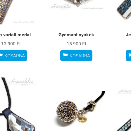
a variált medál
Gyémánt nyakék
Je
13 900 Ft
15 900 Ft


KOSÁRBA
KOSÁRBA