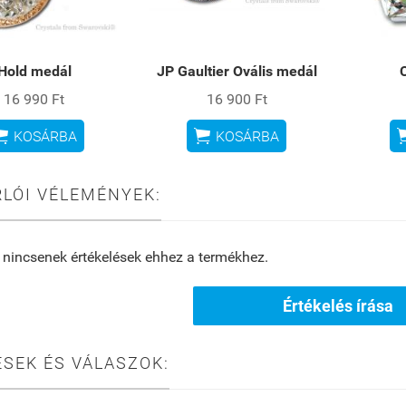
Hold medál
JP Gaultier Ovális medál
16 990 Ft
16 900 Ft


KOSÁRBA
KOSÁRBA
LÓI VÉLEMÉNYEK:
 nincsenek értékelések ehhez a termékhez.
Értékelés írása
SEK ÉS VÁLASZOK: