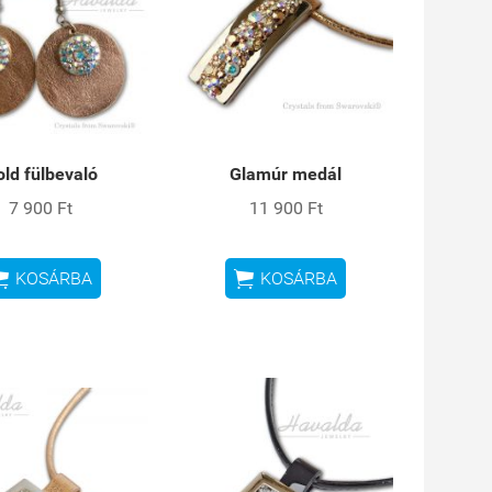
ld fülbevaló
Glamúr medál
7 900 Ft
11 900 Ft


KOSÁRBA
KOSÁRBA