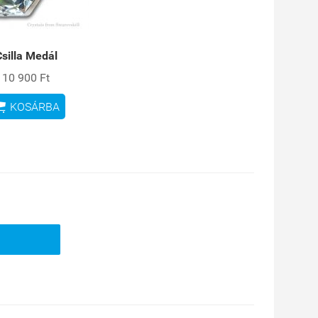
Csilla Medál
10 900 Ft

KOSÁRBA