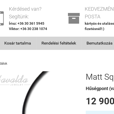
Kérdésed van?
KEDVEZMÉN


Segítünk:
POSTA
Írisz: +36 30 361 5945
kártyás és utalás
Viktor: +36 30 238 1074
fizetésnél!:)
Kosár tartalma
Rendelési feltételek
Bemutatkozás
dálok
Matt Sq
Hűségpont (vá
12 900