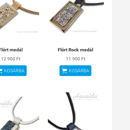
Flört medál
Flört Rock medál
12 900 Ft
11 900 Ft


KOSÁRBA
KOSÁRBA