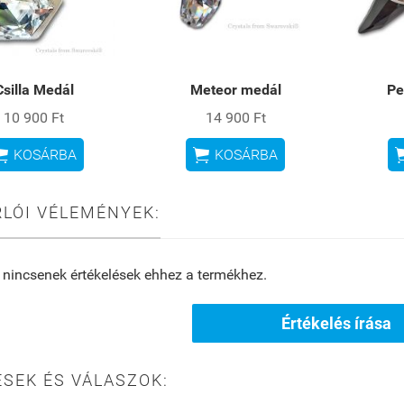
Csilla Medál
Meteor medál
Pe
10 900 Ft
14 900 Ft


KOSÁRBA
KOSÁRBA
LÓI VÉLEMÉNYEK:
 nincsenek értékelések ehhez a termékhez.
Értékelés írása
SEK ÉS VÁLASZOK: