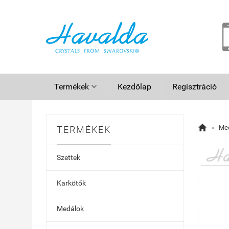
Termékek
Kezdőlap
Regisztráció


»
Me
TERMÉKEK
Szettek
Karkötők
Medálok