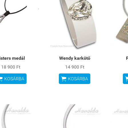
isters medál
Wendy karkötő
18 900 Ft
14 900 Ft


KOSÁRBA
KOSÁRBA