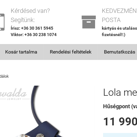
Kérdésed van?
KEDVEZMÉN


Segítünk:
POSTA
Írisz: +36 30 361 5945
kártyás és utalás
Viktor: +36 30 238 1074
fizetésnél!:)
Kosár tartalma
Rendelési feltételek
Bemutatkozás
dálok
Lola me
Hűségpont (vá
11 990