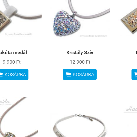
akéta medál
Kristály Szív
9 900 Ft
12 900 Ft


KOSÁRBA
KOSÁRBA