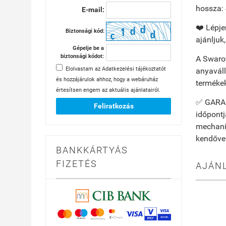
hossza: 
E-mail:
❤️ Lépje
Biztonsági kód:
ajánljuk
Gépelje be a
biztonsági kódot:
A Swarov
Elolvastam az
Adatkezelési tájékoztatót
anyaváll
és hozzájárulok ahhoz, hogy a webáruház
terméke
értesítsen engem az aktuális ajánlatairól.
✅ GARANC
Feliratkozás
időpontj
mechanik
kendővel
BANKKÁRTYÁS
FIZETÉS
AJÁN