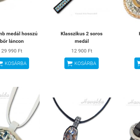
b medál hosszú
Klasszikus 2 soros
bőr láncon
medál
29 990 Ft
12 900 Ft


KOSÁRBA
KOSÁRBA