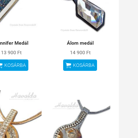
nnifer Medál
Álom medál
13 900 Ft
14 900 Ft


KOSÁRBA
KOSÁRBA