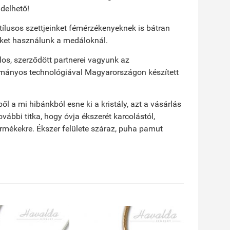
delhető!
ílusos szettjeinket fémérzékenyeknek is bátran
ékeket használunk a medáloknál.
los, szerződött partnerei vagyunk az
yományos technológiával Magyarországon készített
a mi hibánkból esne ki a kristály, azt a vásárlás
vábbi titka, hogy óvja ékszerét karcolástól,
ermékekre. Ékszer felülete száraz, puha pamut