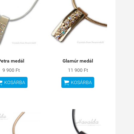
Petra medál
Glamúr medál
9 900 Ft
11 900 Ft


KOSÁRBA
KOSÁRBA