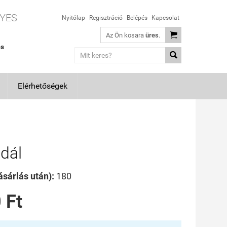
YES
Nyitólap
Regisztráció
Belépés
Kapcsolat

Az Ön kosara
üres
.
os

Elérhetőségek
dál
sárlás után):
180
 Ft