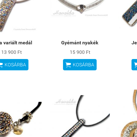
a variált medál
Gyémánt nyakék
Je
13 900 Ft
15 900 Ft


KOSÁRBA
KOSÁRBA