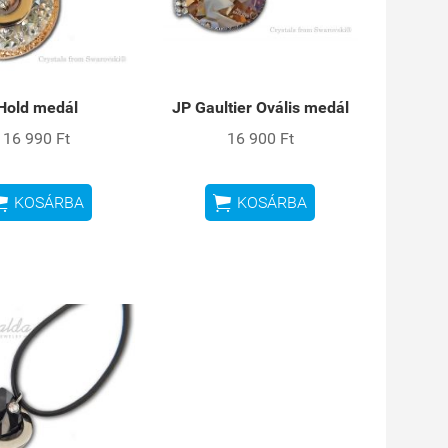
Hold medál
JP Gaultier Ovális medál
16 990 Ft
16 900 Ft


KOSÁRBA
KOSÁRBA