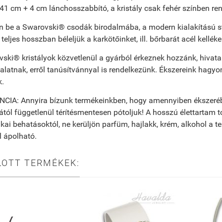
41 cm + 4 cm lánchosszabbító, a kristály csak fehér színben ren
n be a Swarovski® csodák birodalmába, a modern kialakítású st
, teljes hosszban béleljük a karkötőinket, ill. bőrbarát acél kell
ski® kristályok közvetlenül a gyárból érkeznek hozzánk, hivata
alatnak, erről tanúsítvánnyal is rendelkezünk. Ékszereink hag
k.
IA: Annyira bízunk termékeinkben, hogy amennyiben ékszeréből 
ától függetlenül térítésmentesen pótoljuk! A hosszú élettartam to
ai behatásoktól, ne kerüljön parfüm, hajlakk, krém, alkohol a t
 ápolható.
LOTT TERMÉKEK: