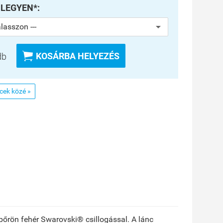
 LEGYEN*:

KOSÁRBA HELYEZÉS
db
ncek közé »
z bőrön fehér Swarovski® csillogással. A lánc