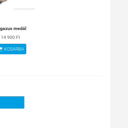
gazus medál
14 900 Ft

KOSÁRBA