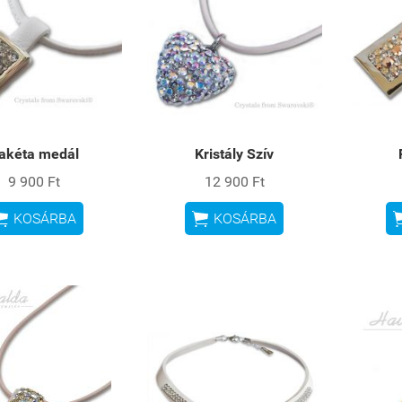
akéta medál
Kristály Szív
9 900 Ft
12 900 Ft


KOSÁRBA
KOSÁRBA