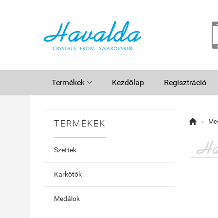
Termékek
Kezdőlap
Regisztráció


»
Me
TERMÉKEK
Szettek
Karkötők
Medálok