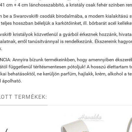
41 cm + 4 cm lánchosszabbító, a kristály csak fehér színben ren
n be a Swarovski® csodák birodalmába, a modern kialakítású st
, teljes hosszban béleljük a karkötőinket, ill. bőrbarát acél kell
ski® kristályok közvetlenül a gyárból érkeznek hozzánk, hivata
alatnak, erről tanúsítvánnyal is rendelkezünk. Ékszereink hag
k.
IA: Annyira bízunk termékeinkben, hogy amennyiben ékszeréből 
ától függetlenül térítésmentesen pótoljuk! A hosszú élettartam to
ai behatásoktól, ne kerüljön parfüm, hajlakk, krém, alkohol a t
 ápolható.
LOTT TERMÉKEK: