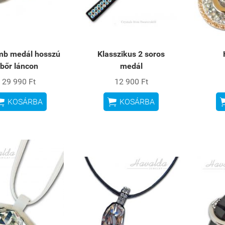
b medál hosszú
Klasszikus 2 soros
bőr láncon
medál
29 990 Ft
12 900 Ft


KOSÁRBA
KOSÁRBA