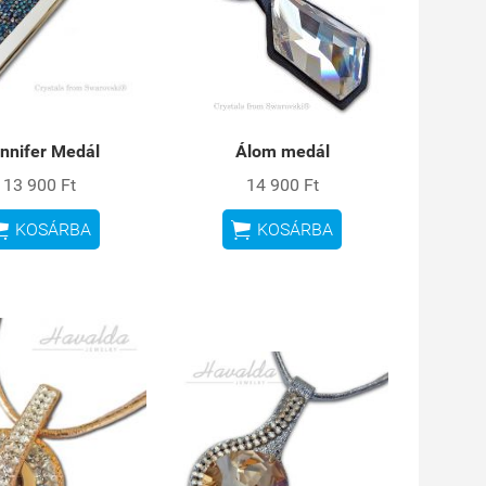
nnifer Medál
Álom medál
13 900 Ft
14 900 Ft


KOSÁRBA
KOSÁRBA