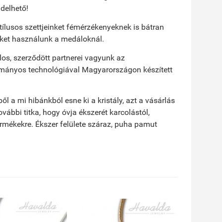
delhető!
ílusos szettjeinket fémérzékenyeknek is bátran
ékeket használunk a medáloknál.
los, szerződött partnerei vagyunk az
yományos technológiával Magyarországon készített
a mi hibánkból esne ki a kristály, azt a vásárlás
vábbi titka, hogy óvja ékszerét karcolástól,
ermékekre. Ékszer felülete száraz, puha pamut