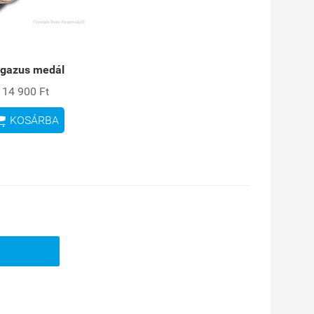
gazus medál
14 900 Ft

KOSÁRBA