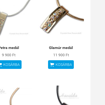
Petra medál
Glamúr medál
9 900 Ft
11 900 Ft


KOSÁRBA
KOSÁRBA