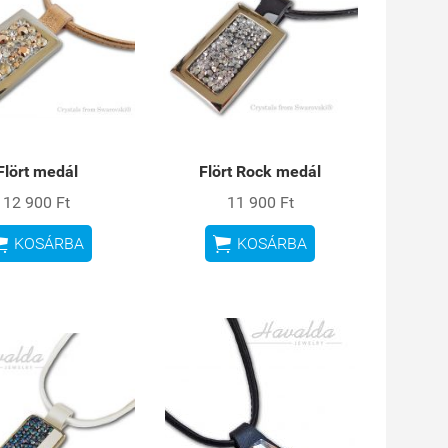
Flört medál
Flört Rock medál
12 900 Ft
11 900 Ft


KOSÁRBA
KOSÁRBA