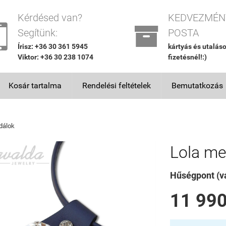
Kérdésed van?
KEDVEZMÉN


Segítünk:
POSTA
Írisz: +36 30 361 5945
kártyás és utalás
Viktor: +36 30 238 1074
fizetésnél!:)
Kosár tartalma
Rendelési feltételek
Bemutatkozás
dálok
Lola me
Hűségpont (vá
11 990