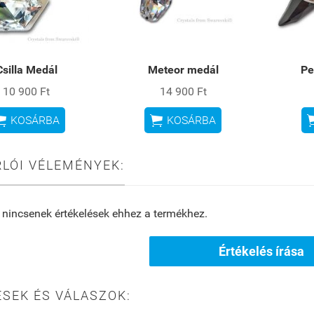
Csilla Medál
Meteor medál
Pe
10 900 Ft
14 900 Ft


KOSÁRBA
KOSÁRBA
LÓI VÉLEMÉNYEK:
 nincsenek értékelések ehhez a termékhez.
Értékelés írása
SEK ÉS VÁLASZOK: