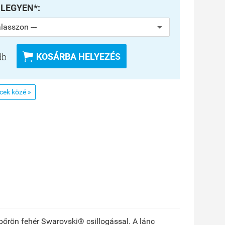
 LEGYEN*:

KOSÁRBA HELYEZÉS
db
ncek közé »
z bőrön fehér Swarovski® csillogással. A lánc