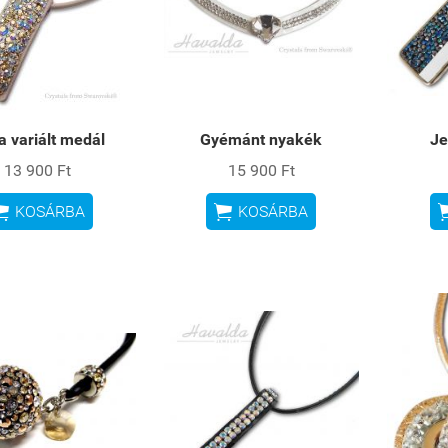
a variált medál
Gyémánt nyakék
Je
13 900 Ft
15 900 Ft


KOSÁRBA
KOSÁRBA