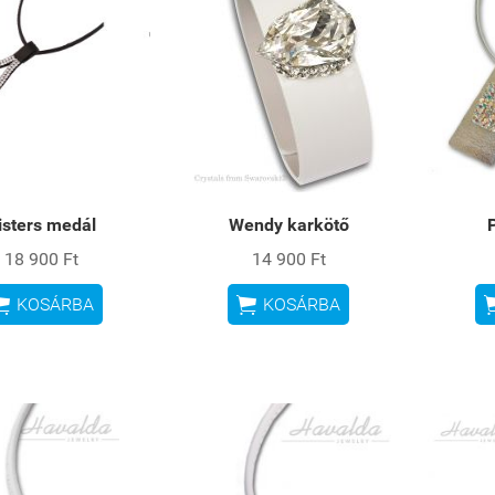
isters medál
Wendy karkötő
18 900 Ft
14 900 Ft


KOSÁRBA
KOSÁRBA