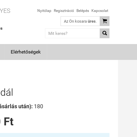
YES
Nyitólap
Regisztráció
Belépés
Kapcsolat

Az Ön kosara
üres
.
os

Elérhetőségek
dál
sárlás után):
180
 Ft