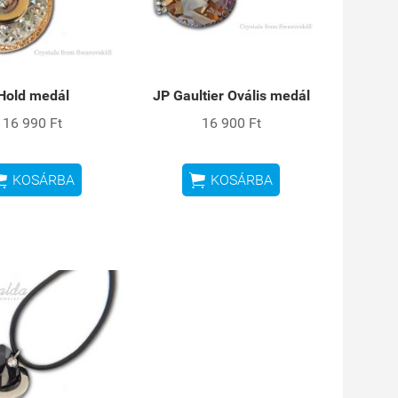
Hold medál
JP Gaultier Ovális medál
16 990 Ft
16 900 Ft


KOSÁRBA
KOSÁRBA