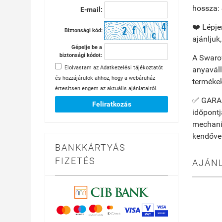
hossza: 
E-mail:
❤️ Lépje
Biztonsági kód:
ajánljuk
Gépelje be a
biztonsági kódot:
A Swarov
Elolvastam az
Adatkezelési tájékoztatót
anyaváll
és hozzájárulok ahhoz, hogy a webáruház
terméke
értesítsen engem az aktuális ajánlatairól.
✅ GARANC
Feliratkozás
időpontj
mechanik
kendővel
BANKKÁRTYÁS
FIZETÉS
AJÁN