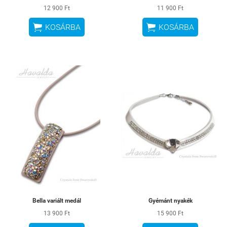
12 900 Ft
11 900 Ft


KOSÁRBA
KOSÁRBA
Bella variált medál
Gyémánt nyakék
13 900 Ft
15 900 Ft