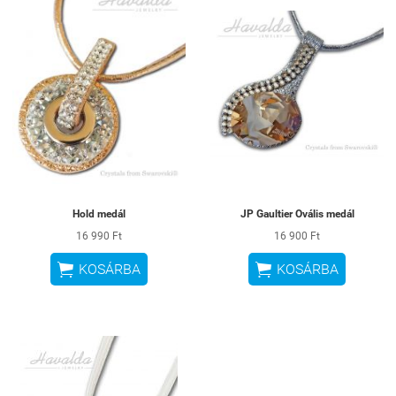
Hold medál
JP Gaultier Ovális medál
16 990 Ft
16 900 Ft


KOSÁRBA
KOSÁRBA