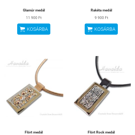
Glamúr medál
Rakéta medál
11 900 Ft
9 900 Ft


KOSÁRBA
KOSÁRBA
Flört medál
Flört Rock medál