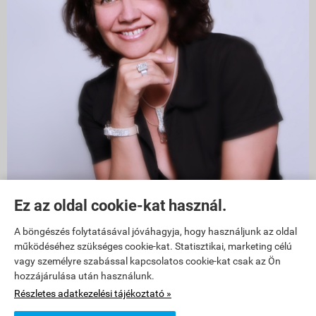
Ez az oldal cookie-kat használ.
1011 Budapest, Szilágyi Dezső tér 6
A böngészés folytatásával jóváhagyja, hogy használjunk az oldal
működéséhez szükséges cookie-kat. Statisztikai, marketing célú
üzlet bejárata a
FŐ utca
felöl van, Fő utca 29-31 között!
vagy személyre szabással kapcsolatos cookie-kat csak az Ön
hozzájárulása után használunk.
Battyhány tértől 3 perc gyalog a Lánchíd felé, Fő utca 29 és 31-es
Részletes adatkezelési tájékoztató »
szám között.