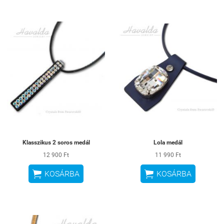
Klasszikus 2 soros medál
Lola medál
12 900 Ft
11 990 Ft


KOSÁRBA
KOSÁRBA