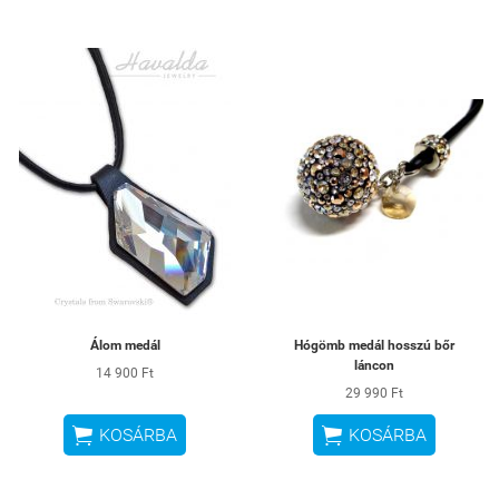
Álom medál
Hógömb medál hosszú bőr
láncon
14 900 Ft
29 990 Ft


KOSÁRBA
KOSÁRBA