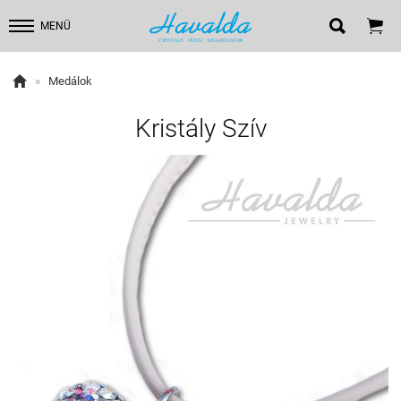


MENÜ

»
Medálok
Kristály Szív