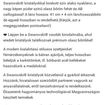
Swarovski® kristályokkal kirakott szív alakú nyaklánc, a
nagy képen púder színű olasz bőrön fehér és AB
csillogással! A lánc hossza: 41 cm + 4 cm lánchosszabbító
de egyedi hosszban is rendelhető.(Kérjük, azt a
megjegyzésben pontosítani!)
❤️ Lépjen be a Swarovski® csodák birodalmába, ahol
eredeti kristályok találkoznak prémium olasz bőrökkel!
A modern kialakítású stílusos szettjeinket
fémérzékenyeknek is bátran ajánljuk, teljes hosszban
béleljük a karkötőinket, ill. bőrbarát acél kellékeket
használunk a medáloknál.
A Swarovski® kristályok közvetlenül a gyárból érkeznek
Hozzánk, hivatalosan szerződött partnerei vagyunk az
anyavállalatnak, erről tanúsítvánnyal is rendelkezünk.
Ékszereink hagyományos technológiával Magyarországon
készített termékek.