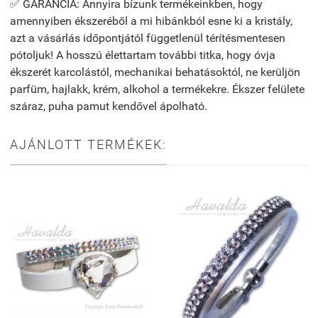
✅ GARANCIA: Annyira bízunk termékeinkben, hogy
amennyiben ékszeréből a mi hibánkból esne ki a kristály,
azt a vásárlás időpontjától függetlenül térítésmentesen
pótoljuk! A hosszú élettartam további titka, hogy óvja
ékszerét karcolástól, mechanikai behatásoktól, ne kerüljön
parfüm, hajlakk, krém, alkohol a termékekre. Ékszer felülete
száraz, puha pamut kendővel ápolható.
AJÁNLOTT TERMÉKEK: