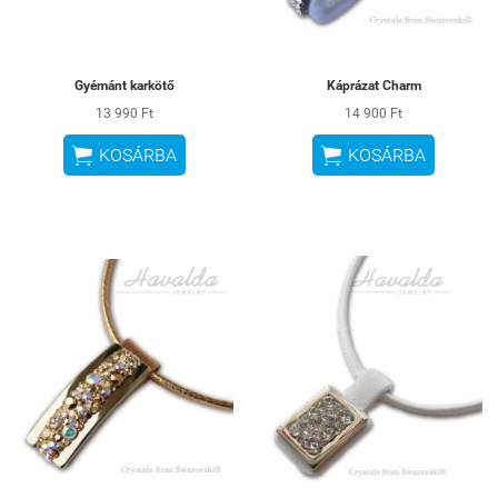
Gyémánt karkötő
Káprázat Charm
13 990 Ft
14 900 Ft


KOSÁRBA
KOSÁRBA