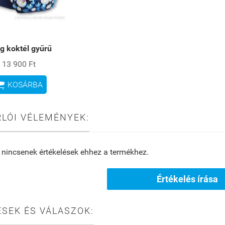
g koktél gyűrű
13 900 Ft

KOSÁRBA
LÓI VÉLEMÉNYEK:
 nincsenek értékelések ehhez a termékhez.
Értékelés írása
SEK ÉS VÁLASZOK: