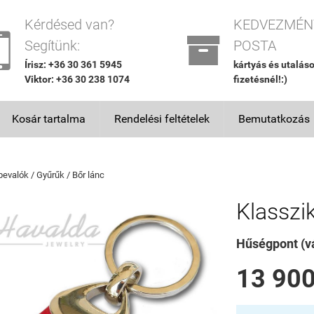
Kérdésed van?
KEDVEZMÉN


Segítünk:
POSTA
Írisz: +36 30 361 5945
kártyás és utalás
Viktor: +36 30 238 1074
fizetésnél!:)
Kosár tartalma
Rendelési feltételek
Bemutatkozás
bevalók / Gyűrűk / Bőr lánc
Klasszi
Hűségpont (vá
13 900