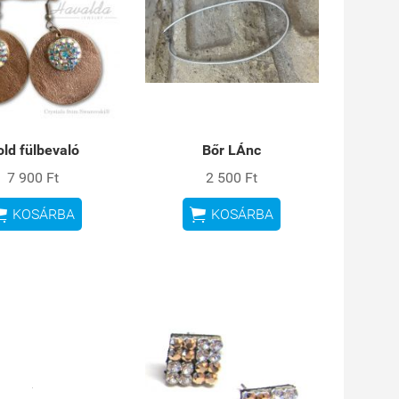
ld fülbevaló
Bőr LÁnc
7 900 Ft
2 500 Ft


KOSÁRBA
KOSÁRBA