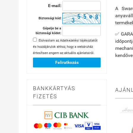
E-mail:
A Swaro
anyaváll
Biztonsági kód:
terméke
Gépelje be a
✅ GARANC
biztonsági kódot:
időpontj
Elolvastam az
Adatkezelési tájékoztatót
és hozzájárulok ahhoz, hogy a webáruház
mechanik
értesítsen engem az aktuális ajánlatairól.
kendővel
Feliratkozás
BANKKÁRTYÁS
AJÁN
FIZETÉS