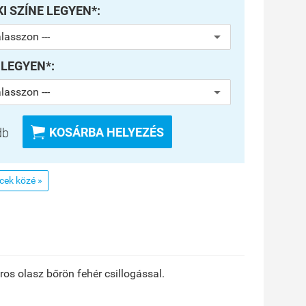
 SZÍNE LEGYEN*:
 LEGYEN*:

KOSÁRBA HELYEZÉS
db
ncek közé »
ros olasz bőrön fehér csillogással.