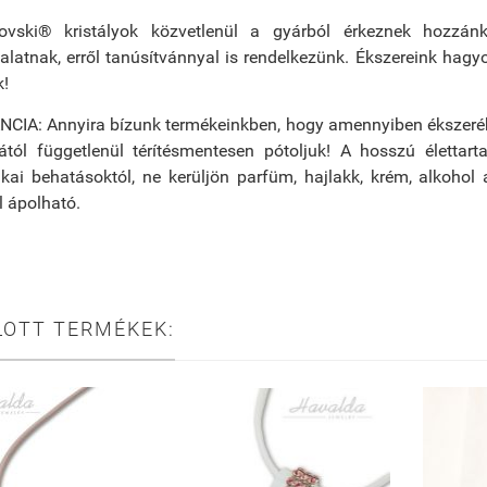
vski® kristályok közvetlenül a gyárból érkeznek hozzánk
alatnak, erről tanúsítvánnyal is rendelkezünk. Ékszereink ha
k!
IA: Annyira bízunk termékeinkben, hogy amennyiben ékszeréből 
ától függetlenül térítésmentesen pótoljuk! A hosszú élettart
ai behatásoktól, ne kerüljön parfüm, hajlakk, krém, alkohol 
 ápolható.
LOTT TERMÉKEK: