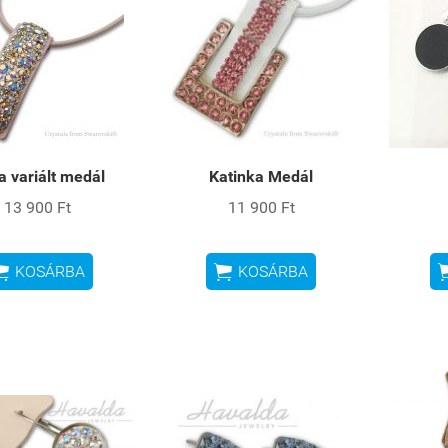
a variált medál
Katinka Medál
13 900 Ft
11 900 Ft


KOSÁRBA
KOSÁRBA