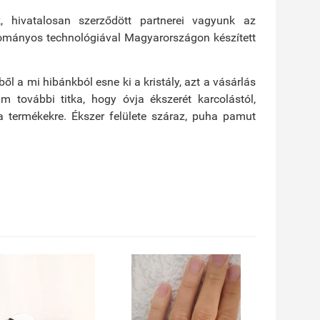
, hivatalosan szerződött partnerei vagyunk az
gyományos technológiával Magyarországon készített
a mi hibánkból esne ki a kristály, azt a vásárlás
am további titka, hogy óvja ékszerét karcolástól,
a termékekre. Ékszer felülete száraz, puha pamut