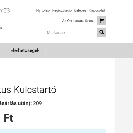
YES
Nyitólap
Regisztráció
Belépés
Kapcsolat

Az Ön kosara
üres
.
os

Elérhetőségek
kus Kulcstartó
sárlás után):
209
 Ft