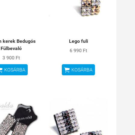
 kerek Bedugós
Lego fuli
Fülbevaló
6 990 Ft
3 900 Ft


KOSÁRBA
KOSÁRBA