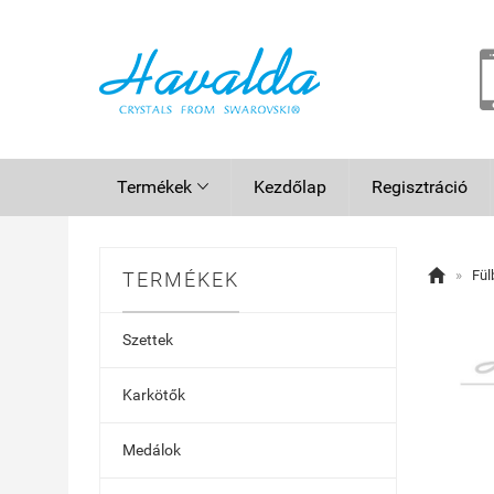
Termékek
Kezdőlap
Regisztráció


»
Fül
TERMÉKEK
Szettek
Karkötők
Medálok