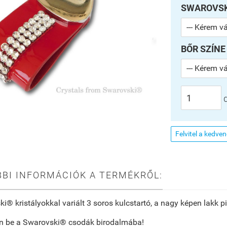
SWAROVSKI
BŐR SZÍNE
Felvitel a kedve
BI INFORMÁCIÓK A TERMÉKRŐL:
i® kristályokkal variált 3 soros kulcstartó, a nagy képen lakk pi
en be a Swarovski® csodák birodalmába!