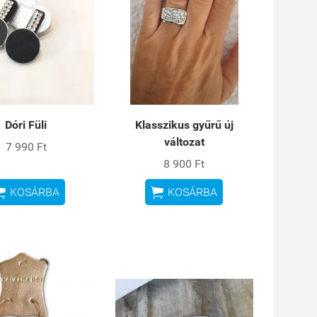
Dóri Füli
Klasszikus gyűrű új
változat
7 990 Ft
8 900 Ft


KOSÁRBA
KOSÁRBA