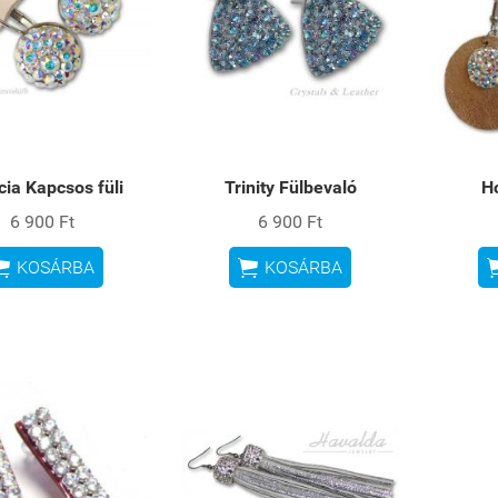
cia Kapcsos füli
Trinity Fülbevaló
Ho
6 900 Ft
6 900 Ft


KOSÁRBA
KOSÁRBA