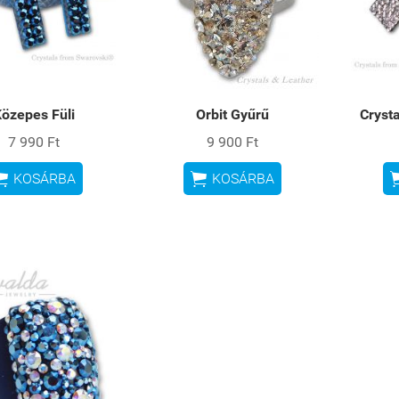
özepes Füli
Orbit Gyűrű
Cryst
7 990 Ft
9 900 Ft


KOSÁRBA
KOSÁRBA