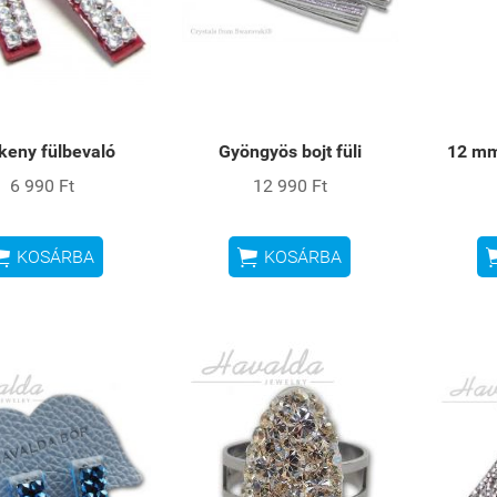
keny fülbevaló
Gyöngyös bojt füli
12 mm
6 990 Ft
12 990 Ft


KOSÁRBA
KOSÁRBA