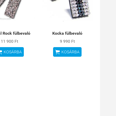
al Rock fülbevaló
Kocka fülbevaló
11 900 Ft
9 990 Ft


KOSÁRBA
KOSÁRBA