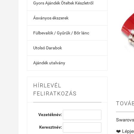
Gyors Ajándék Öteltek Készletről
Ásványos ékszerek
Fülbevalók / Gyűrűk / Bőr lánc
Utolsó Darabok
Ajándék utalvány
HÍRLEVÉL
FELIRATKOZÁS
TOVÁB
Vezetéknév:
Swarovsk
Keresztnév:
❤️ Lépj