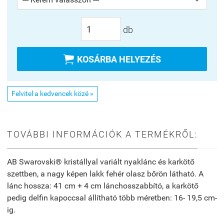
db

KOSÁRBA HELYEZÉS
Felvitel a kedvencek közé »
TOVÁBBI INFORMÁCIÓK A TERMÉKRŐL:
AB Swarovski® kristállyal variált nyaklánc és karkötő
szettben, a nagy képen lakk fehér olasz bőrön látható. A
lánc hossza: 41 cm + 4 cm lánchosszabbító, a karkötő
pedig delfin kapoccsal
állítható több méretben: 16- 19,5 cm-
ig.