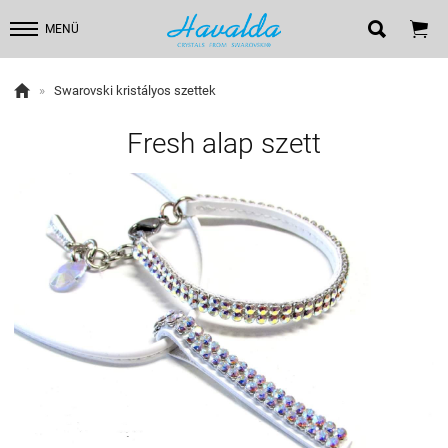


MENÜ

»
Swarovski kristályos szettek
Fresh alap szett