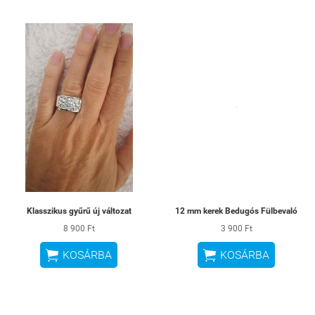
Klasszikus gyűrű új változat
12 mm kerek Bedugós Fülbevaló
8 900 Ft
3 900 Ft


KOSÁRBA
KOSÁRBA