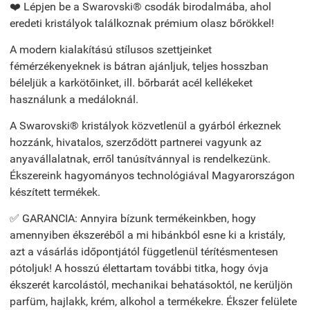
❤️ Lépjen be a Swarovski® csodák birodalmába, ahol
eredeti kristályok találkoznak prémium olasz bőrökkel!
A modern kialakítású stílusos szettjeinket
fémérzékenyeknek is bátran ajánljuk, teljes hosszban
béleljük a karkötőinket, ill. bőrbarát acél kellékeket
használunk a medáloknál.
A Swarovski® kristályok közvetlenül a gyárból érkeznek
hozzánk, hivatalos, szerződött partnerei vagyunk az
anyavállalatnak, erről tanúsítvánnyal is rendelkezünk.
Ékszereink hagyományos technológiával Magyarországon
készített termékek.
✅ GARANCIA: Annyira bízunk termékeinkben, hogy
amennyiben ékszeréből a mi hibánkból esne ki a kristály,
azt a vásárlás időpontjától függetlenül térítésmentesen
pótoljuk! A hosszú élettartam további titka, hogy óvja
ékszerét karcolástól, mechanikai behatásoktól, ne kerüljön
parfüm, hajlakk, krém, alkohol a termékekre. Ékszer felülete