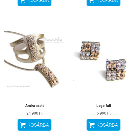


KOSÁRBA
KOSÁRBA
Amira szett
Lego fuli
24 900 Ft
6 990 Ft


KOSÁRBA
KOSÁRBA