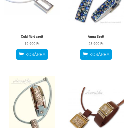
Cuki flört szett
Anna Szett
19 900 Ft
23 900 Ft


KOSÁRBA
KOSÁRBA