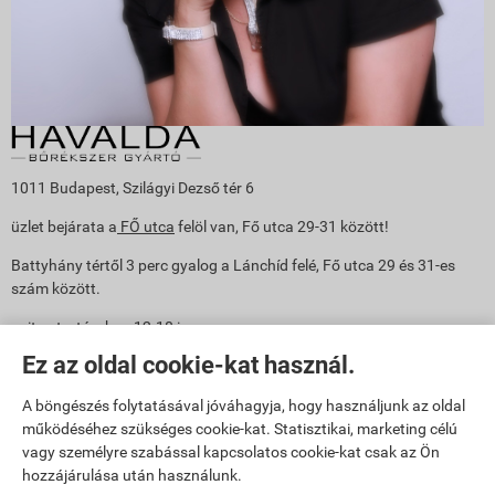
1011 Budapest, Szilágyi Dezső tér 6
üzlet bejárata a
FŐ utca
felöl van, Fő utca 29-31 között!
Battyhány tértől 3 perc gyalog a Lánchíd felé, Fő utca 29 és 31-es
szám között.
nyitva tartás: h-p: 12-18 ig
Ez az oldal cookie-kat használ.
Mobil: Írisz +36 30 361 5945
e-mail: info@havalda.hu
A böngészés folytatásával jóváhagyja, hogy használjunk az oldal
működéséhez szükséges cookie-kat. Statisztikai, marketing célú
vagy személyre szabással kapcsolatos cookie-kat csak az Ön
hozzájárulása után használunk.