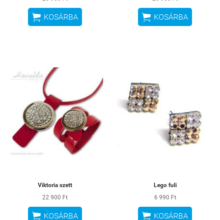


KOSÁRBA
KOSÁRBA
Viktoria szett
Lego fuli
22 900 Ft
6 990 Ft


KOSÁRBA
KOSÁRBA