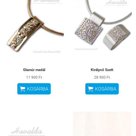
Glamúr medál
Királynő Szett
11 900 Ft
28 900 Ft


KOSÁRBA
KOSÁRBA