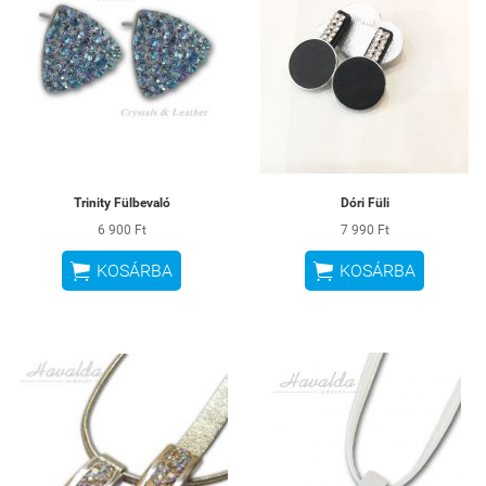
Trinity Fülbevaló
Dóri Füli
6 900 Ft
7 990 Ft


KOSÁRBA
KOSÁRBA