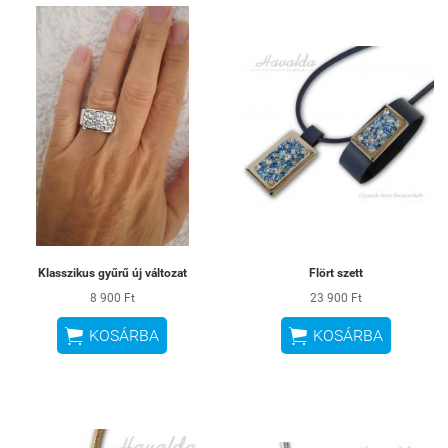
Klasszikus gyűrű új változat
Flört szett
8 900 Ft
23 900 Ft


KOSÁRBA
KOSÁRBA