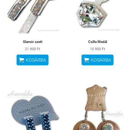
Glamúr szett
Csilla Medál
21 900 Ft
10 900 Ft


KOSÁRBA
KOSÁRBA