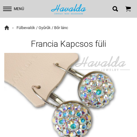


MENÜ

»
Fülbevalók / Gyűrűk / Bőr lánc
Francia Kapcsos füli