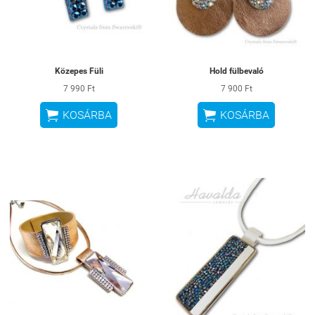
Közepes Füli
Hold fülbevaló
7 990 Ft
7 900 Ft


KOSÁRBA
KOSÁRBA