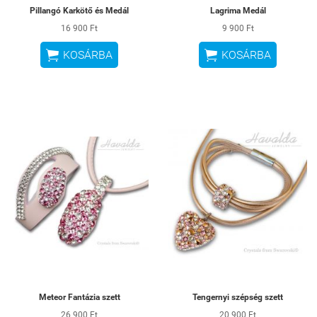
Pillangó Karkötő és Medál
Lagrima Medál
16 900 Ft
9 900 Ft


KOSÁRBA
KOSÁRBA
Meteor Fantázia szett
Tengernyi szépség szett
26 900 Ft
20 900 Ft