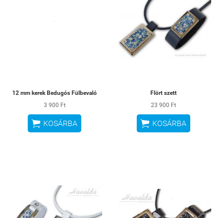
12 mm kerek Bedugós Fülbevaló
Flört szett
3 900 Ft
23 900 Ft


KOSÁRBA
KOSÁRBA