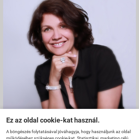
Ez az oldal cookie-kat használ.
1011 Budapest, Szilágyi Dezső tér 6
A böngészés folytatásával jóváhagyja, hogy használjunk az oldal
működéséhez szükséges cookie-kat. Statisztikai, marketing célú