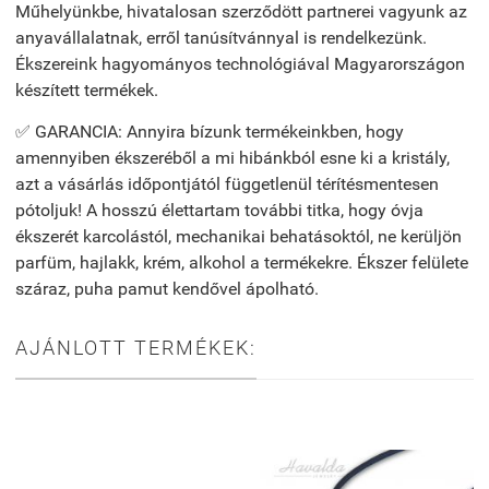
Műhelyünkbe, hivatalosan szerződött partnerei vagyunk az
anyavállalatnak, erről tanúsítvánnyal is rendelkezünk.
Ékszereink hagyományos technológiával Magyarországon
készített termékek.
✅ GARANCIA: Annyira bízunk termékeinkben, hogy
amennyiben ékszeréből a mi hibánkból esne ki a kristály,
azt a vásárlás időpontjától függetlenül térítésmentesen
pótoljuk! A hosszú élettartam további titka, hogy óvja
ékszerét karcolástól, mechanikai behatásoktól, ne kerüljön
parfüm, hajlakk, krém, alkohol a termékekre. Ékszer felülete
száraz, puha pamut kendővel ápolható.
AJÁNLOTT TERMÉKEK: