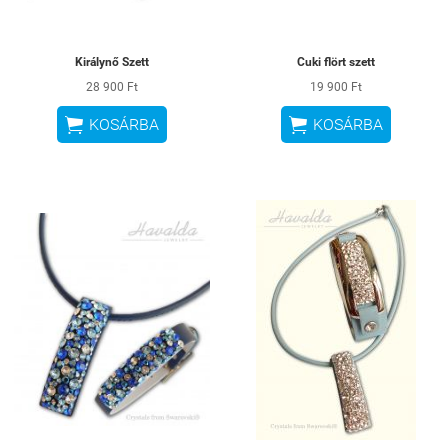
Királynő Szett
Cuki flört szett
28 900 Ft
19 900 Ft


KOSÁRBA
KOSÁRBA