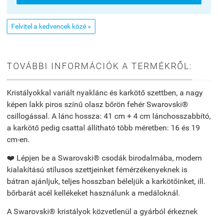
Felvitel a kedvencek közé »
TOVÁBBI INFORMÁCIÓK A TERMÉKRŐL:
Kristályokkal variált nyaklánc és karkötő szettben, a nagy
képen lakk piros színű olasz bőrön fehér Swarovski®
csillogással. A lánc hossza: 41 cm + 4 cm lánchosszabbító,
a karkötő pedig csattal
állítható több méretben: 16 és 19
cm-en.
❤️ Lépjen be a Swarovski® csodák birodalmába, modern
kialakítású stílusos szettjeinket fémérzékenyeknek is
bátran ajánljuk, teljes hosszban béleljük a karkötőinket, ill.
bőrbarát acél kellékeket használunk a medáloknál.
A Swarovski® kristályok közvetlenül a gyárból érkeznek