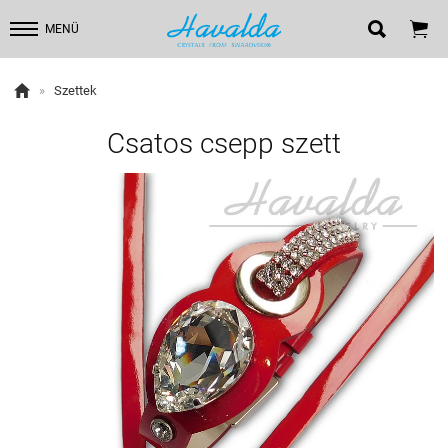


MENÜ

»
Szettek
Csatos csepp szett