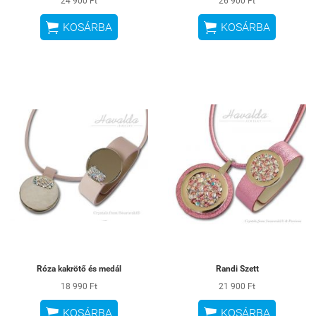
24 900 Ft
26 900 Ft


KOSÁRBA
KOSÁRBA
Róza kakrötő és medál
Randi Szett
18 990 Ft
21 900 Ft


KOSÁRBA
KOSÁRBA