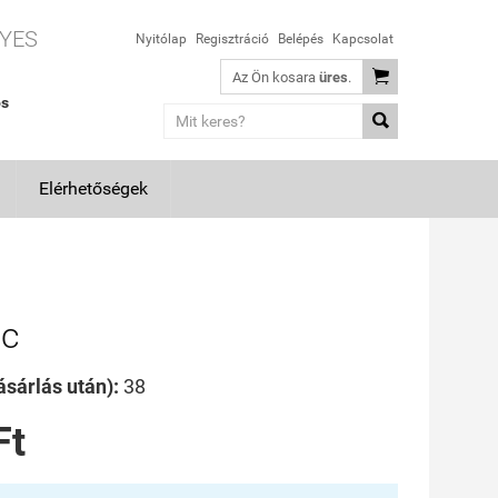
YES
Nyitólap
Regisztráció
Belépés
Kapcsolat

Az Ön kosara
üres
.
os

Elérhetőségek
nc
sárlás után):
38
Ft