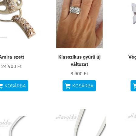
Amira szett
Klasszikus gyűrű új
Vég
változat
24 900 Ft
8 900 Ft


KOSÁRBA
KOSÁRBA