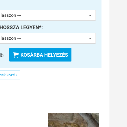
 HOSSZA LEGYEN*:

KOSÁRBA HELYEZÉS
db
ncek közé »