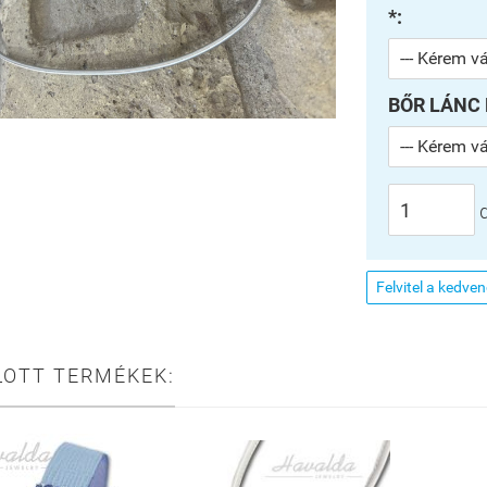
*:
BŐR LÁNC
Felvitel a kedve
LOTT TERMÉKEK: