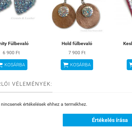
nity Fülbevaló
Hold fülbevaló
Kes
6 900 Ft
7 900 Ft


KOSÁRBA
KOSÁRBA
LÓI VÉLEMÉNYEK:
 nincsenek értékelések ehhez a termékhez.
Értékelés írása