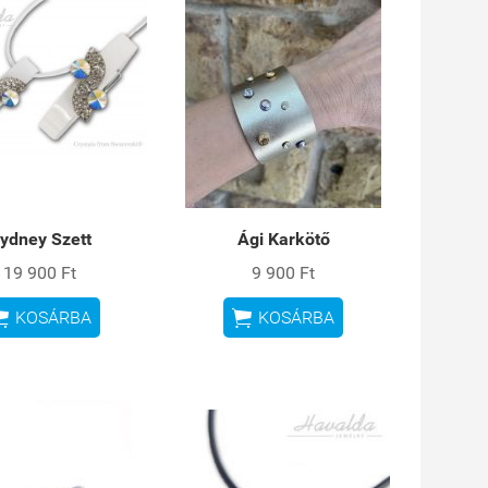
ydney Szett
Ági Karkötő
19 900 Ft
9 900 Ft


KOSÁRBA
KOSÁRBA