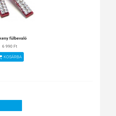
keny fülbevaló
6 990 Ft

KOSÁRBA