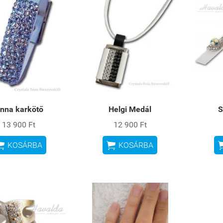
nna karkötő
Helgi Medál
S
13 900 Ft
12 900 Ft


KOSÁRBA
KOSÁRBA