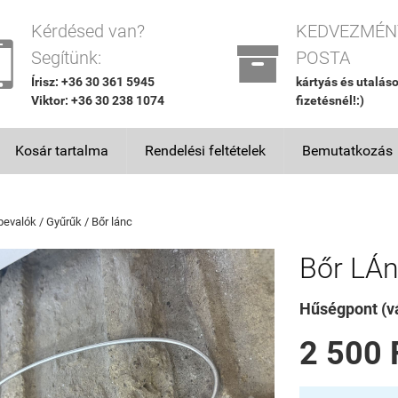
Kérdésed van?
KEDVEZMÉN


Segítünk:
POSTA
Írisz: +36 30 361 5945
kártyás és utalás
Viktor: +36 30 238 1074
fizetésnél!:)
Kosár tartalma
Rendelési feltételek
Bemutatkozás
bevalók / Gyűrűk / Bőr lánc
Bőr LÁ
Hűségpont (vá
2 500 