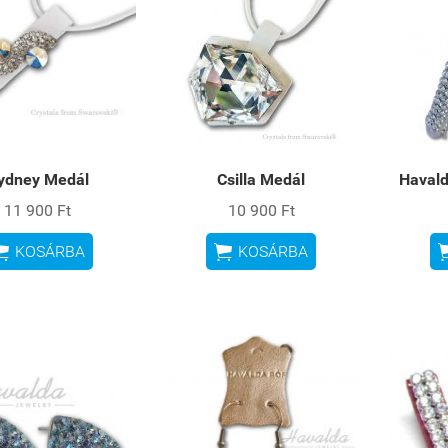
ydney Medál
Csilla Medál
Haval
11 900 Ft
10 900 Ft


KOSÁRBA
KOSÁRBA