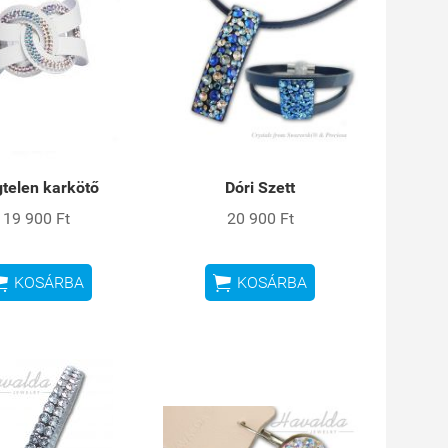
telen karkötő
Dóri Szett
19 900 Ft
20 900 Ft


KOSÁRBA
KOSÁRBA