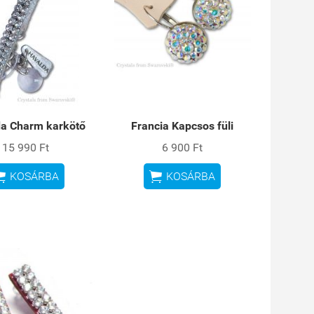
da Charm karkötő
Francia Kapcsos füli
15 990 Ft
6 900 Ft


KOSÁRBA
KOSÁRBA