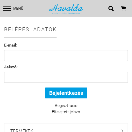


MENÜ
BELÉPÉSI ADATOK
E-mail:
Jelszó:
Regisztráció
Elfelejtett jelszó
TERMÉKEK
