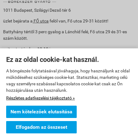
1011 Budapest, Szilágyi Dezső tér 6
üzlet bejárata a
FŐ utca
felöl van, Fő utca 29-31 között!
Battyhány tértől 3 perc gyalog a Lánchíd felé, Fő utca 29 és 31-es
szám között.
nyitva tartás: h-p: 12-18 ig
Ez az oldal cookie-kat használ.
Mobil: Írisz +36 30 361 5945
e-mail: info@havalda.hu
A böngészés folytatásával jóváhagyja, hogy használjunk az oldal
működéséhez szükséges cookie-kat. Statisztikai, marketing célú
vagy személyre szabással kapcsolatos cookie-kat csak az Ön
hozzájárulása után használunk.
Részletes adatkezelési tájékoztató »
Nem kötelezőek elutasítása
havalda.hu -
Hvld Glorup Kft.
-
ÁSZF
-
Adatkezelési tájékoztató
Elfogadom az összeset
Webáruház készítés
a StartÜzlettel.